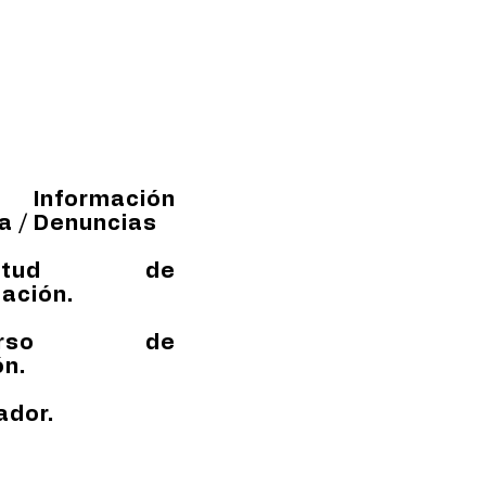
nformación
a / Denuncias
licitud de
ación.
curso de
ón.
ador.