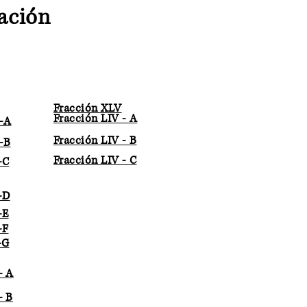
mación
Fracción XLV
Fracción LIV - A
-A
Fracción LIV - B
-B
Fracción LIV - C
-C
-D
-E
-F
-G
- A
- B