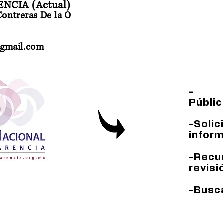
NCIA (Actual)
 Contreras De la O
@gmail.com
- I
Públic
-So
inform
-Re
revisi
-Busc