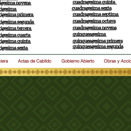
cuadragesima quinta
igesima novena
cuadragesima sexta
rigesima
cuadragesima septima
rigesima primera
cuadragesima octava
rigesima segunda
cuadragesima novena
rigesima tercera
quinqueagesima
rigesima cuarta
quinqueagesima primera
rigesima quinta
quinqueagesima segunda
rigesima sexta
ciera
Actas de Cabildo
Gobierno Abierto
Obras y Acci