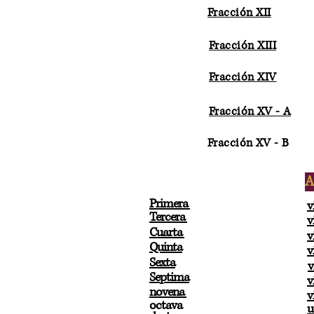
Fracción XII
Fracción XIII
Fracción XIV
Fracción XV - A
Fracción XV - B
A
Primera
v
Tercera
v
Cuarta
v
Quinta
v
Sexta
v
Septima
v
novena
v
octava
u