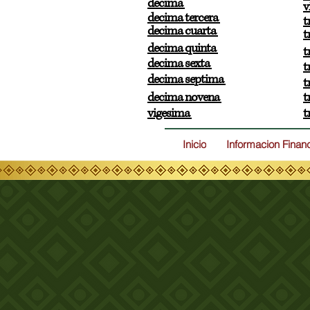
decima
v
decima tercera
t
decima cuarta
t
decima quinta
t
decima sexta
t
decima septima
t
decima novena
t
vigesima
t
Inicio
Informacion Finan