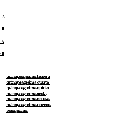
- A
- B
- A
- B
quinqueagesima tercera
quinqueagesima cuarta
quinqueagesima quinta
quinqueagesima sexta
quinqueagesima octava
quinqueagesima novena
sexagesima