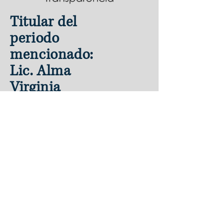
Titular del
periodo
mencionado:
Lic. Alma
Virginia
Contreras De
la O
¿Deseas solicitar
informacion de tu
municipio?
Acude a la Unidad de Transparencia en
horario de atención
LUNES a VIERNES de 8 a 15 hrs