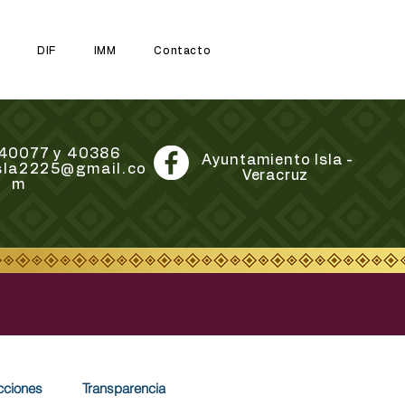
DIF
IMM
Contacto
7 40077 y 40386
Ayuntamiento Isla -
isla2225@gmail.co
Veracruz
m
cciones
Transparencia