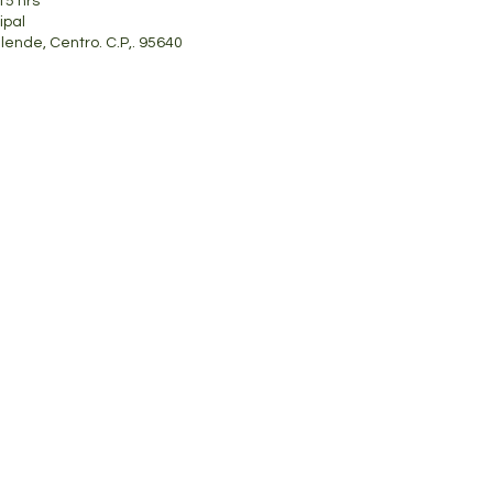
15 hrs
ipal
Allende, Centro. C.P,. 95640