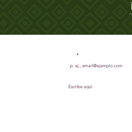
Envíanos un mensaje, queremos escu
Email
Tu mensaje
​H. Ayuntamiento Constit
Periodo 2026 - 2029