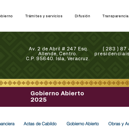
bierno
Trámites y servicios
Difusión
Transparencia
Av. 2 de Abril # 247 Esq.
( 283 ) 8
Allende, Centro.
presidencia
C.P. 95640. Isla, Veracruz.
Gobierno Abierto
2025
nanciera
Actas de Cabildo
Gobierno Abierto
Obras y A