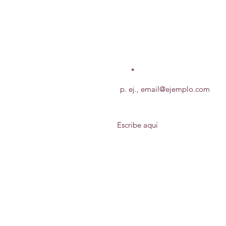
Envíanos un mensaje, queremos escu
Email
Tu mensaje
​H. Ayuntamiento Constit
Periodo 2026 - 2029
Av. 2 de Abril # 247 Esq. Allende,
Centro.
C.P. 95640. Isla, Veracruz.